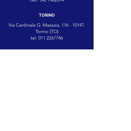
TORINO
Via Cardinale G. Massaia, 116 -
10147,
Torino (TO)
tel.
011 2267746
MILANO
Via Ticino
33 - 20098
San giuliano
Milano (MI)
tel.
02 6460155
CAGLIARI
Zona Industriale
Macchiareddu 2a strada - 09032
Assemini (CA)​
tel.
070 247180