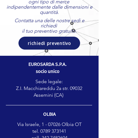
ogni tipo di merce
indipendentemente dalle dimensioni e
quantità.
Contatta una delle nostre sedi e
richiedi
il tuo preventivo gratuito.
richiedi preventivo
​EUROSARDA S.P.A.
socio unico
Sede legale:
Z.I. Macchiareddu 2a str. 09032
Assemini (CA)
OLBIA
Via Israele, 1 - 07026 Olbia OT
tel. 0789 373141
cell.
342 7482694